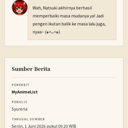
Wah, Natsuki akhirnya berhasil
memperbaiki masa mudanya ya! Jadi
pengen ikutan balik ke masa lalu juga,
nyaa~ (๑>ᴗ<๑)
Sumber Berita
PENERBIT
MyAnimeList
PENULIS
Syureria
TANGGAL SUMBER
Senin, 1 Juni 2026 pukul 09.20 WIB