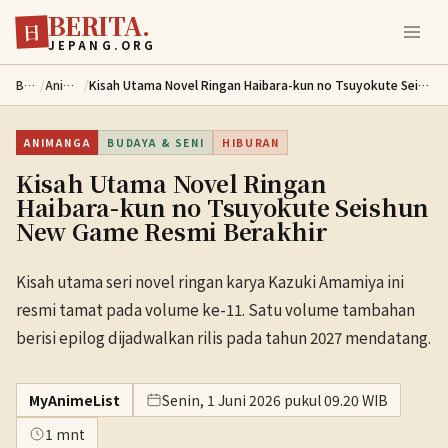
BERITA.
Lewati ke konten utama
日
JEPANG.ORG
Berita
/
Animanga
/
Kisah Utama Novel Ringan Haibara-kun no Tsuyokute Seishun New Game Resmi Berakhir
ANIMANGA
BUDAYA & SENI
HIBURAN
Kisah Utama Novel Ringan
Haibara-kun no Tsuyokute Seishun
New Game Resmi Berakhir
Kisah utama seri novel ringan karya Kazuki Amamiya ini
resmi tamat pada volume ke-11. Satu volume tambahan
berisi epilog dijadwalkan rilis pada tahun 2027 mendatang.
MyAnimeList
Senin, 1 Juni 2026 pukul 09.20 WIB
1 mnt