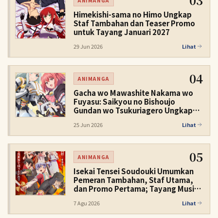
ANIMANGA
Himekishi-sama no Himo Ungkap
Staf Tambahan dan Teaser Promo
untuk Tayang Januari 2027
29 Jun 2026
Lihat
04
ANIMANGA
Gacha wo Mawashite Nakama wo
Fuyasu: Saikyou no Bishoujo
Gundan wo Tsukuriagero Ungkap
Pemeran Utama, Staf Produksi, dan
25 Jun 2026
Lihat
Tayang Januari 2027
05
ANIMANGA
Isekai Tensei Soudouki Umumkan
Pemeran Tambahan, Staf Utama,
dan Promo Pertama; Tayang Musim
Dingin 2027
7 Agu 2026
Lihat