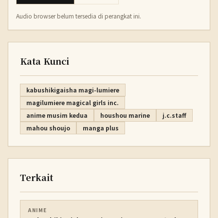
Audio browser belum tersedia di perangkat ini.
Kata Kunci
kabushikigaisha magi-lumiere
magilumiere magical girls inc.
anime musim kedua
houshou marine
j.c.staff
mahou shoujo
manga plus
Terkait
ANIME