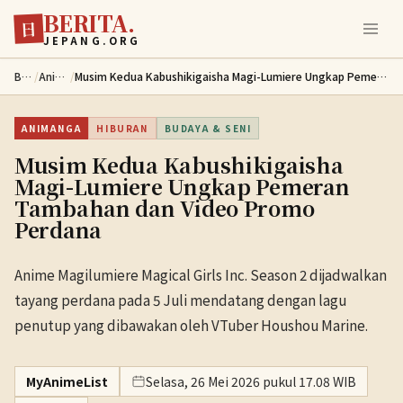
BERITA.
Lewati ke konten utama
日
JEPANG.ORG
Berita
/
Animanga
/
Musim Kedua Kabushikigaisha Magi-Lumiere Ungkap Pemeran Tambahan dan Video Promo Perdana
ANIMANGA
HIBURAN
BUDAYA & SENI
Musim Kedua Kabushikigaisha
Magi-Lumiere Ungkap Pemeran
Tambahan dan Video Promo
Perdana
Anime Magilumiere Magical Girls Inc. Season 2 dijadwalkan
tayang perdana pada 5 Juli mendatang dengan lagu
penutup yang dibawakan oleh VTuber Houshou Marine.
MyAnimeList
Selasa, 26 Mei 2026 pukul 17.08 WIB