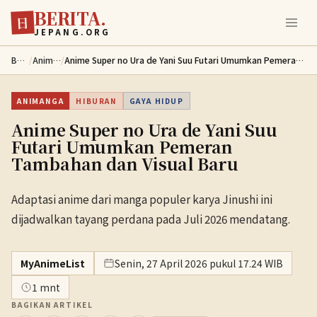
BERITA.
Lewati ke konten utama
日
JEPANG.ORG
Berita
/
Animanga
/
Anime Super no Ura de Yani Suu Futari Umumkan Pemeran Tambahan dan Visual Baru
ANIMANGA
HIBURAN
GAYA HIDUP
Anime Super no Ura de Yani Suu
Futari Umumkan Pemeran
Tambahan dan Visual Baru
Adaptasi anime dari manga populer karya Jinushi ini
dijadwalkan tayang perdana pada Juli 2026 mendatang.
MyAnimeList
Senin, 27 April 2026 pukul 17.24 WIB
1 mnt
BAGIKAN ARTIKEL