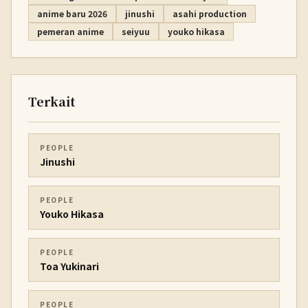
anime baru 2026
jinushi
asahi production
pemeran anime
seiyuu
youko hikasa
Terkait
PEOPLE
Jinushi
PEOPLE
Youko Hikasa
PEOPLE
Toa Yukinari
PEOPLE