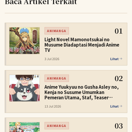
Baca Artikel Terkait
01
ANIMANGA
Light Novel Mamonotsukai no
Musume Diadaptasi Menjadi Anime
TV
3 Jul 2026
Lihat
02
ANIMANGA
Anime Yuukyuu no Gusha Asley no,
Kenja no Susume Umumkan
Pemeran Utama, Staf, Teaser
Promo, dan Tayang Januari 2027
13 Jul 2026
Lihat
03
ANIMANGA