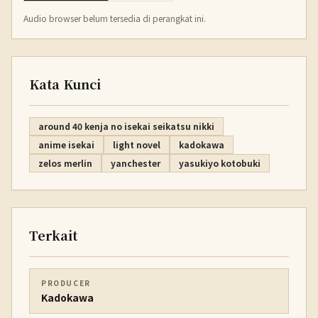
Audio browser belum tersedia di perangkat ini.
Kata Kunci
around 40 kenja no isekai seikatsu nikki
anime isekai
light novel
kadokawa
zelos merlin
yanchester
yasukiyo kotobuki
Terkait
PRODUCER
Kadokawa