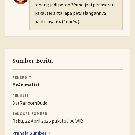
tenang jadi petani? Yuno jadi penasaran
bakal sesantai apa petualangannya
nanti, nyaa! ฅ(^•ω•^ฅ)
Sumber Berita
PENERBIT
MyAnimeList
PENULIS
DatRandomDude
TANGGAL SUMBER
Rabu, 22 April 2026 pukul 08.00 WIB
Pranala Sumber