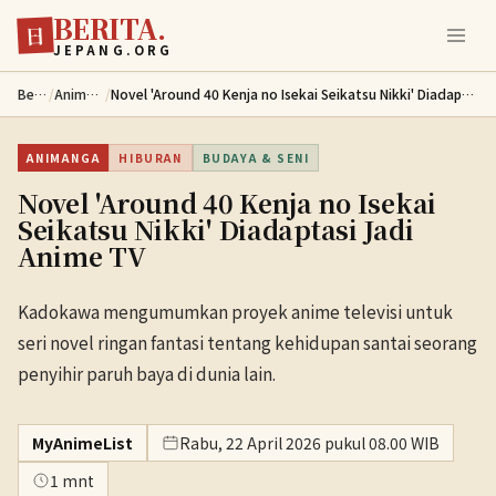
BERITA.
Lewati ke konten utama
日
JEPANG.ORG
Berita
/
Animanga
/
Novel 'Around 40 Kenja no Isekai Seikatsu Nikki' Diadaptasi Jadi Anime TV
ANIMANGA
HIBURAN
BUDAYA & SENI
Novel 'Around 40 Kenja no Isekai
Seikatsu Nikki' Diadaptasi Jadi
Anime TV
Kadokawa mengumumkan proyek anime televisi untuk
seri novel ringan fantasi tentang kehidupan santai seorang
penyihir paruh baya di dunia lain.
MyAnimeList
Rabu, 22 April 2026 pukul 08.00 WIB
1 mnt