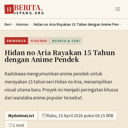
BERITA.
Lewati ke konten utama
日
JEPANG.ORG
Berita
/
Animanga
/
Hidan no Aria Rayakan 15 Tahun dengan Anime Pendek
ANIMANGA
HIBURAN
BUDAYA & SENI
Hidan no Aria Rayakan 15 Tahun
dengan Anime Pendek
Kadokawa mengumumkan anime pendek untuk
merayakan 15 tahun seri Hidan no Aria, menampilkan
visual utama baru. Proyek ini menjadi peringatan khusus
dari waralaba anime populer tersebut.
MyAnimeList
Rabu, 15 April 2026 pukul 08.15 WIB
1 mnt