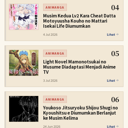
04
ANIMANGA
Musim Kedua Lv2 Kara Cheat Datta
Motoyuusha Kouho no Mattari
Isekai Life Diumumkan
4 Jul 2026
Lihat
05
ANIMANGA
Light Novel Mamonotsukai no
Musume Diadaptasi Menjadi Anime
TV
3 Jul 2026
Lihat
06
ANIMANGA
Youkoso Jitsuryoku Shijou Shugi no
Kyoushitsu e Diumumkan Berlanjut
ke Musim Kelima
24 Jun 2026
Lihat