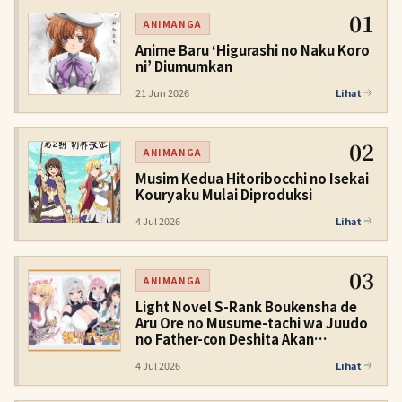
01
ANIMANGA
Anime Baru ‘Higurashi no Naku Koro
ni’ Diumumkan
21 Jun 2026
Lihat
02
ANIMANGA
Musim Kedua Hitoribocchi no Isekai
Kouryaku Mulai Diproduksi
4 Jul 2026
Lihat
03
ANIMANGA
Light Novel S-Rank Boukensha de
Aru Ore no Musume-tachi wa Juudo
no Father-con Deshita Akan
Dianimekan
4 Jul 2026
Lihat