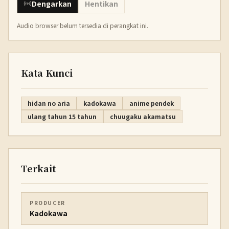
Dengarkan
Hentikan
Audio browser belum tersedia di perangkat ini.
Kata Kunci
hidan no aria
kadokawa
anime pendek
ulang tahun 15 tahun
chuugaku akamatsu
Terkait
PRODUCER
Kadokawa