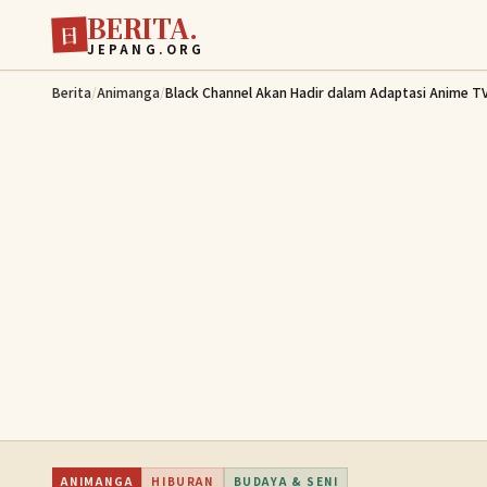
BERITA.
Lewati ke konten utama
日
JEPANG.ORG
Berita
/
Animanga
/
Black Channel Akan Hadir dalam Adaptasi Anime T
ANIMANGA
HIBURAN
BUDAYA & SENI