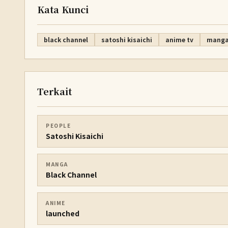
Kata Kunci
black channel
satoshi kisaichi
anime tv
mang
Terkait
PEOPLE
Satoshi Kisaichi
MANGA
Black Channel
ANIME
launched