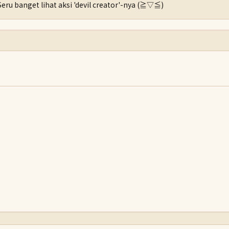
Seru banget lihat aksi 'devil creator'-nya (≧▽≦)