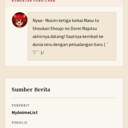
KOMENTAR YUNO-CHAN
Nyaa~ Musim ketiga Isekai Maou to
Shoukan Shoujo no Dorei Majutsu
akhirnya datang! Saatnya kembali ke
dunia seru dengan petualangan baru ( ´
▽ ` )ﾉ
Sumber Berita
PENERBIT
MyAnimeList
PENULIS