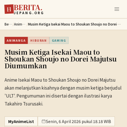
BERITA.
Lewati ke konten utama
日
JEPANG.ORG
Berita
/
Animanga
/
Musim Ketiga Isekai Maou to Shoukan Shoujo no Dorei Majutsu Diumumkan
ANIMANGA
HIBURAN
GAMING
Musim Ketiga Isekai Maou to
Shoukan Shoujo no Dorei Majutsu
Diumumkan
Anime Isekai Maou to Shoukan Shoujo no Dorei Majutsu
akan melanjutkan kisahnya dengan musim ketiga berjudul
'ULT'. Pengumuman ini disertai dengan ilustrasi karya
Takahiro Tsurusaki.
MyAnimeList
Senin, 6 April 2026 pukul 18.18 WIB