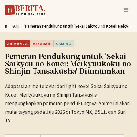
BERITA.
Lewati ke konten utama
日
JEPANG.ORG
Berita
/
Animanga
/
Pemeran Pendukung untuk 'Sekai Saikyou no Kouei: Meikyuukoku no Shinjin Tansakusha' Diumumkan
ANIMANGA
HIBURAN
GAMING
Pemeran Pendukung untuk 'Sekai
Saikyou no Kouei: Meikyuukoku no
Shinjin Tansakusha' Diumumkan
Adaptasi anime televisi dari light novel Sekai Saikyou no
Kouei: Meikyuukoku no Shinjin Tansakusha
mengungkapkan pemeran pendukungnya. Anime ini akan
mulai tayang pada Juli 2026 di Tokyo MX, BS11, dan Sun
TV.