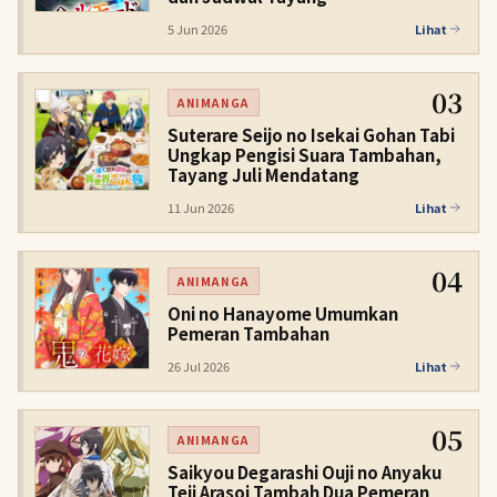
5 Jun 2026
Lihat
03
ANIMANGA
Suterare Seijo no Isekai Gohan Tabi
Ungkap Pengisi Suara Tambahan,
Tayang Juli Mendatang
11 Jun 2026
Lihat
04
ANIMANGA
Oni no Hanayome Umumkan
Pemeran Tambahan
26 Jul 2026
Lihat
05
ANIMANGA
Saikyou Degarashi Ouji no Anyaku
Teii Arasoi Tambah Dua Pemeran