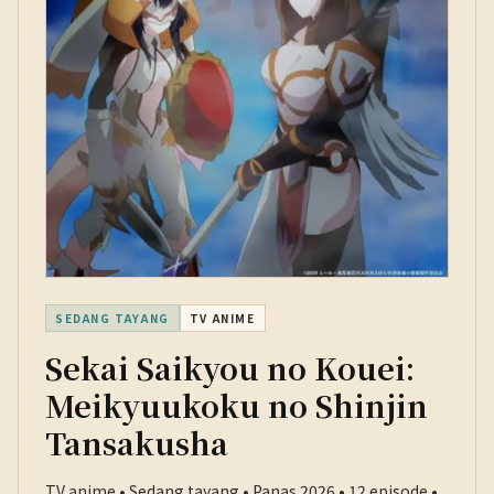
SEDANG TAYANG
TV ANIME
Sekai Saikyou no Kouei:
Meikyuukoku no Shinjin
Tansakusha
TV anime • Sedang tayang • Panas 2026 • 12 episode •