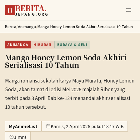
BERITA.
Lewati ke konten utama
日
JEPANG.ORG
Berita
/
Animanga
/
Manga Honey Lemon Soda Akhiri Serialisasi 10 Tahun
ANIMANGA
HIBURAN
BUDAYA & SENI
Manga Honey Lemon Soda Akhiri
Serialisasi 10 Tahun
Manga romansa sekolah karya Mayu Murata, Honey Lemon
Soda, akan tamat di edisi Mei 2026 majalah Ribon yang
terbit pada 3 April. Bab ke-124 menandai akhir serialisasi
10 tahun tersebut.
MyAnimeList
Kamis, 2 April 2026 pukul 18.17 WIB
1 mnt