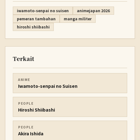
iwamoto-senpai no suisen
animejapan 2026
pemeran tambahan
manga militer
hiroshi shiibashi
Terkait
ANIME
Iwamoto-senpai no Suisen
PEOPLE
Hiroshi Shiibashi
PEOPLE
Akira Ishida