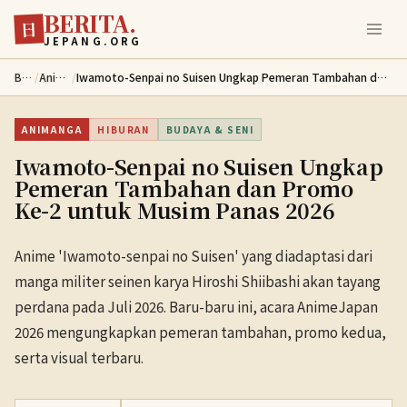
BERITA.
Lewati ke konten utama
日
JEPANG.ORG
Berita
/
Animanga
/
Iwamoto-Senpai no Suisen Ungkap Pemeran Tambahan dan Promo Ke-2 untuk Musim Panas 2026
ANIMANGA
HIBURAN
BUDAYA & SENI
Iwamoto-Senpai no Suisen Ungkap
Pemeran Tambahan dan Promo
Ke-2 untuk Musim Panas 2026
Anime 'Iwamoto-senpai no Suisen' yang diadaptasi dari
manga militer seinen karya Hiroshi Shiibashi akan tayang
perdana pada Juli 2026. Baru-baru ini, acara AnimeJapan
2026 mengungkapkan pemeran tambahan, promo kedua,
serta visual terbaru.