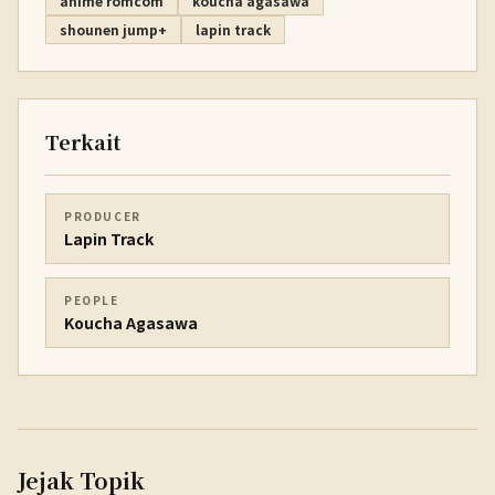
anime romcom
koucha agasawa
shounen jump+
lapin track
Terkait
PRODUCER
Lapin Track
PEOPLE
Koucha Agasawa
Jejak Topik