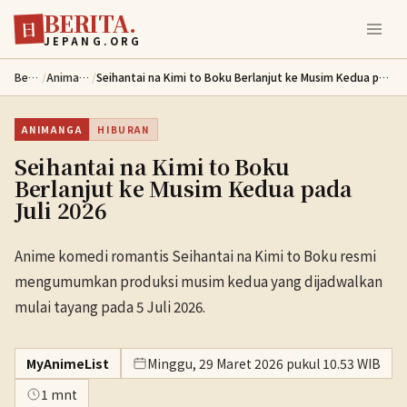
BERITA.
Lewati ke konten utama
日
JEPANG.ORG
Berita
/
Animanga
/
Seihantai na Kimi to Boku Berlanjut ke Musim Kedua pada Juli 2026
ANIMANGA
HIBURAN
Seihantai na Kimi to Boku
Berlanjut ke Musim Kedua pada
Juli 2026
Anime komedi romantis Seihantai na Kimi to Boku resmi
mengumumkan produksi musim kedua yang dijadwalkan
mulai tayang pada 5 Juli 2026.
MyAnimeList
Minggu, 29 Maret 2026 pukul 10.53 WIB
1 mnt