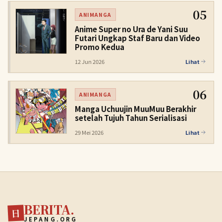
05
ANIMANGA
Anime Super no Ura de Yani Suu
Futari Ungkap Staf Baru dan Video
Promo Kedua
12 Jun 2026
Lihat
06
ANIMANGA
Manga Uchuujin MuuMuu Berakhir
setelah Tujuh Tahun Serialisasi
29 Mei 2026
Lihat
BERITA.
日
JEPANG.ORG