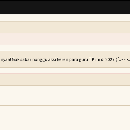
 nyaa! Gak sabar nunggu aksi keren para guru TK ini di 2027 (´｡• ᵕ •