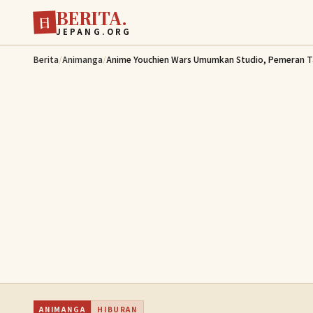
BERITA.
Lewati ke konten utama
日
JEPANG.ORG
Berita
/
Animanga
/
Anime Youchien Wars Umumkan Studio, Pemeran T
ANIMANGA
HIBURAN