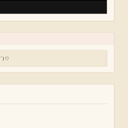
｡`) ♡