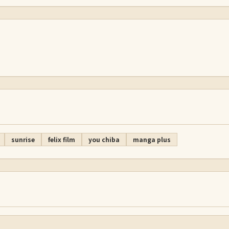
sunrise
felix film
you chiba
manga plus