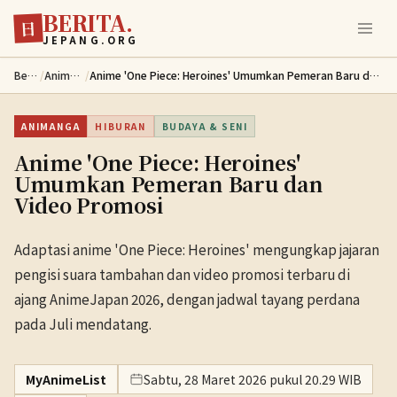
BERITA.
Lewati ke konten utama
日
JEPANG.ORG
Berita
/
Animanga
/
Anime 'One Piece: Heroines' Umumkan Pemeran Baru dan Video Promosi
ANIMANGA
HIBURAN
BUDAYA & SENI
Anime 'One Piece: Heroines'
Umumkan Pemeran Baru dan
Video Promosi
Adaptasi anime 'One Piece: Heroines' mengungkap jajaran
pengisi suara tambahan dan video promosi terbaru di
ajang AnimeJapan 2026, dengan jadwal tayang perdana
pada Juli mendatang.
MyAnimeList
Sabtu, 28 Maret 2026 pukul 20.29 WIB