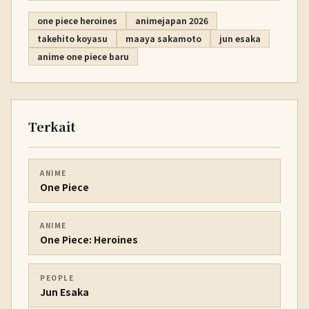
one piece heroines
animejapan 2026
takehito koyasu
maaya sakamoto
jun esaka
anime one piece baru
Terkait
ANIME
One Piece
ANIME
One Piece: Heroines
PEOPLE
Jun Esaka