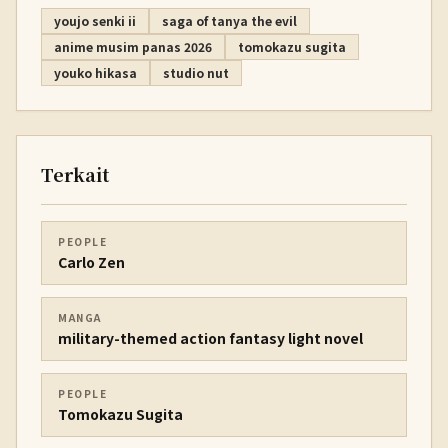
youjo senki ii
saga of tanya the evil
anime musim panas 2026
tomokazu sugita
youko hikasa
studio nut
Terkait
PEOPLE
Carlo Zen
MANGA
military-themed action fantasy light novel
PEOPLE
Tomokazu Sugita