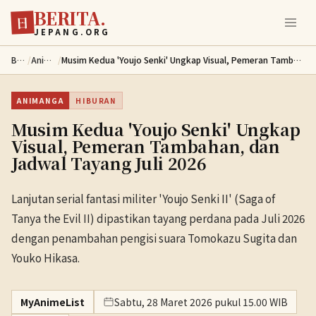
BERITA.
Lewati ke konten utama
日
JEPANG.ORG
Berita
/
Animanga
/
Musim Kedua 'Youjo Senki' Ungkap Visual, Pemeran Tambahan, dan Jadwal Tayang Juli 2026
ANIMANGA
HIBURAN
Musim Kedua 'Youjo Senki' Ungkap
Visual, Pemeran Tambahan, dan
Jadwal Tayang Juli 2026
Lanjutan serial fantasi militer 'Youjo Senki II' (Saga of
Tanya the Evil II) dipastikan tayang perdana pada Juli 2026
dengan penambahan pengisi suara Tomokazu Sugita dan
Youko Hikasa.
MyAnimeList
Sabtu, 28 Maret 2026 pukul 15.00 WIB