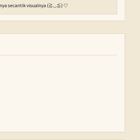
inya secantik visualnya (≧◡≦) ♡