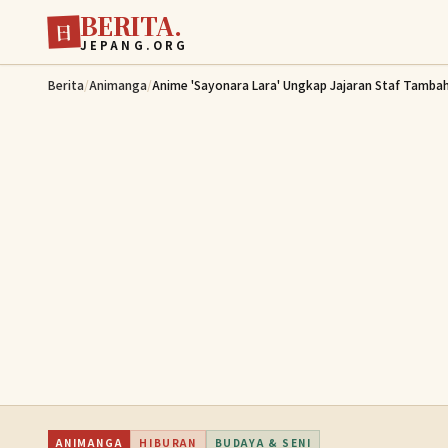
BERITA.
Lewati ke konten utama
日
JEPANG.ORG
Berita
/
Animanga
/
Anime 'Sayonara Lara' Ungkap Jajaran Staf Tambah
ANIMANGA
HIBURAN
BUDAYA & SENI