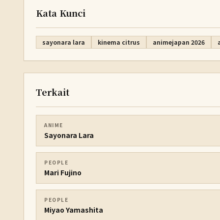
Kata Kunci
sayonara lara
kinema citrus
animejapan 2026
Terkait
ANIME
Sayonara Lara
PEOPLE
Mari Fujino
PEOPLE
Miyao Yamashita