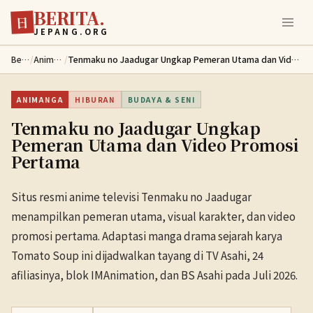
BERITA.
Lewati ke konten utama
日
JEPANG.ORG
Berita
/
Animanga
/
Tenmaku no Jaadugar Ungkap Pemeran Utama dan Video Promosi Pertama
ANIMANGA
HIBURAN
BUDAYA & SENI
Tenmaku no Jaadugar Ungkap
Pemeran Utama dan Video Promosi
Pertama
Situs resmi anime televisi Tenmaku no Jaadugar
menampilkan pemeran utama, visual karakter, dan video
promosi pertama. Adaptasi manga drama sejarah karya
Tomato Soup ini dijadwalkan tayang di TV Asahi, 24
afiliasinya, blok IMAnimation, dan BS Asahi pada Juli 2026.