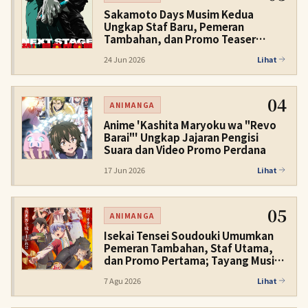
Sakamoto Days Musim Kedua
Ungkap Staf Baru, Pemeran
Tambahan, dan Promo Teaser
Kedua untuk Musim Dingin 2027
24 Jun 2026
Lihat
04
ANIMANGA
Anime 'Kashita Maryoku wa "Revo
Barai"' Ungkap Jajaran Pengisi
Suara dan Video Promo Perdana
17 Jun 2026
Lihat
05
ANIMANGA
Isekai Tensei Soudouki Umumkan
Pemeran Tambahan, Staf Utama,
dan Promo Pertama; Tayang Musim
Dingin 2027
7 Agu 2026
Lihat