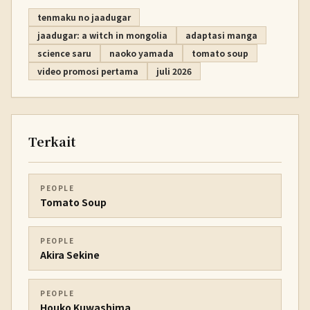
tenmaku no jaadugar
jaadugar: a witch in mongolia
adaptasi manga
science saru
naoko yamada
tomato soup
video promosi pertama
juli 2026
Terkait
PEOPLE
Tomato Soup
PEOPLE
Akira Sekine
PEOPLE
Houko Kuwashima