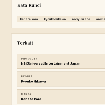
Kata Kunci
kanata kara
kyouko hikawa
noriyuki abe
anime
Terkait
PRODUCER
NBCUniversal Entertainment Japan
PEOPLE
Kyouko Hikawa
MANGA
Kanata kara