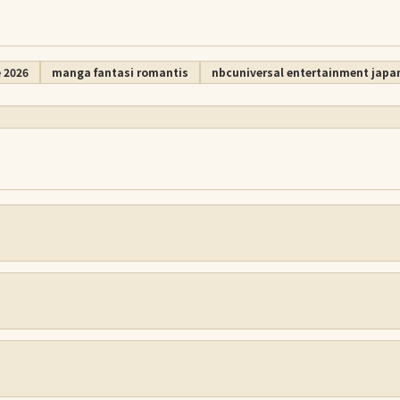
 2026
manga fantasi romantis
nbcuniversal entertainment japa