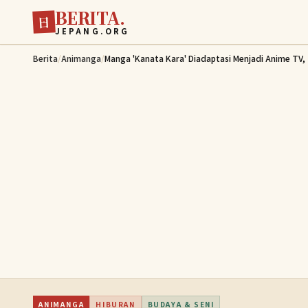
BERITA.
Lewati ke konten utama
日
JEPANG.ORG
Berita
/
Animanga
/
Manga 'Kanata Kara' Diadaptasi Menjadi Anime TV,
ANIMANGA
HIBURAN
BUDAYA & SENI