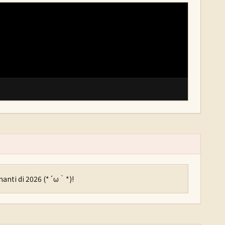
di 2026 (⁠*⁠´⁠ω⁠｀⁠*⁠)!