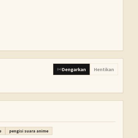
Dengarkan
Hentikan
e
pengisi suara anime