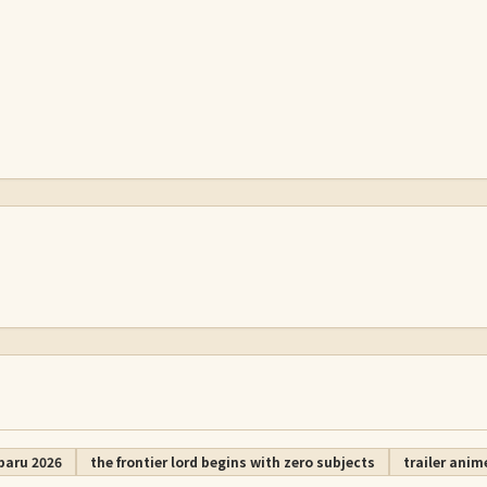
baru 2026
the frontier lord begins with zero subjects
trailer anim