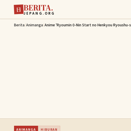
BERITA.
Lewati ke konten utama
日
JEPANG.ORG
Berita
/
Animanga
/
Anime 'Ryoumin 0-Nin Start no Henkyou Ryoushu-
ANIMANGA
HIBURAN