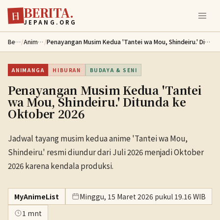
BERITA.
Lewati ke konten utama
日
JEPANG.ORG
Berita
/
Animanga
/
Penayangan Musim Kedua 'Tantei wa Mou, Shindeiru.' Ditunda ke Oktober 2026
ANIMANGA
HIBURAN
BUDAYA & SENI
Penayangan Musim Kedua 'Tantei
wa Mou, Shindeiru.' Ditunda ke
Oktober 2026
Jadwal tayang musim kedua anime 'Tantei wa Mou,
Shindeiru.' resmi diundur dari Juli 2026 menjadi Oktober
2026 karena kendala produksi.
MyAnimeList
Minggu, 15 Maret 2026 pukul 19.16 WIB
1 mnt