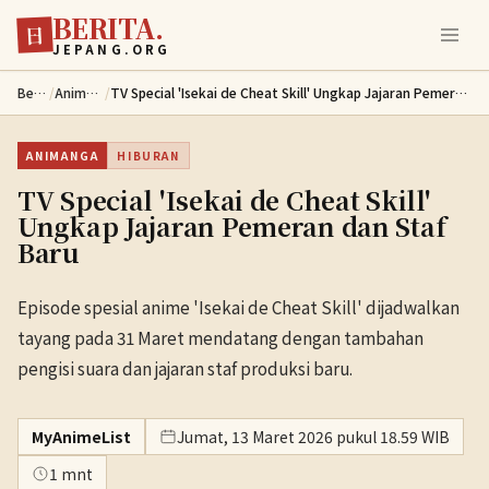
BERITA.
Lewati ke konten utama
日
JEPANG.ORG
Berita
/
Animanga
/
TV Special 'Isekai de Cheat Skill' Ungkap Jajaran Pemeran dan Staf Baru
ANIMANGA
HIBURAN
TV Special 'Isekai de Cheat Skill'
Ungkap Jajaran Pemeran dan Staf
Baru
Episode spesial anime 'Isekai de Cheat Skill' dijadwalkan
tayang pada 31 Maret mendatang dengan tambahan
pengisi suara dan jajaran staf produksi baru.
MyAnimeList
Jumat, 13 Maret 2026 pukul 18.59 WIB
1 mnt