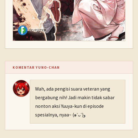
KOMENTAR YUNO-CHAN
Wah, ada pengisi suara veteran yang
bergabung nih! Jadi makin tidak sabar
nonton aksi Yuuya-kun di episode
spesialnya, nyaa~ (๑˃ᴗ˂)ﻭ