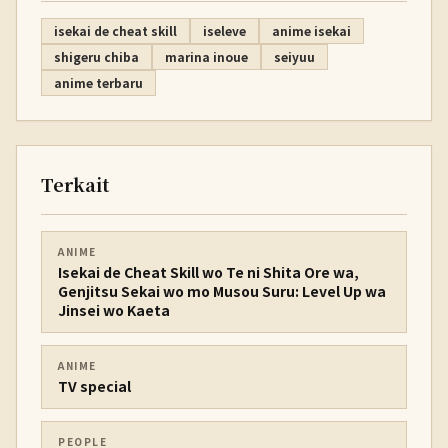
isekai de cheat skill
iseleve
anime isekai
shigeru chiba
marina inoue
seiyuu
anime terbaru
Terkait
ANIME
Isekai de Cheat Skill wo Te ni Shita Ore wa,
Genjitsu Sekai wo mo Musou Suru: Level Up wa
Jinsei wo Kaeta
ANIME
TV special
PEOPLE