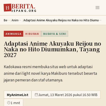
BERITA.
Lewati ke konten utama
日
JEPANG.ORG
Berita
/
Animanga
/
Adaptasi Anime Akuyaku Reijou no Naka no Hito Diumumkan, Tayang 2027
ANIMANGA
HIBURAN
BUDAYA & SENI
Adaptasi Anime Akuyaku Reijou no
Naka no Hito Diumumkan, Tayang
2027
Kadokawa resmi membuka situs web untuk adaptasi
anime dari light novel karya Makiburo tersebut beserta
jajaran pemeran dan staf utamanya.
MyAnimeList
Jumat, 13 Maret 2026 pukul 16.50 WIB
1 mnt