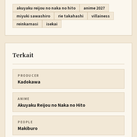
akuyaku reijou no naka no hito
anime 2027
miyuki sawashiro
rie takahashi
villainess
reinkarnasi
isekai
Terkait
PRODUCER
Kadokawa
ANIME
Akuyaku Reijou no Naka no Hito
PEOPLE
Makiburo