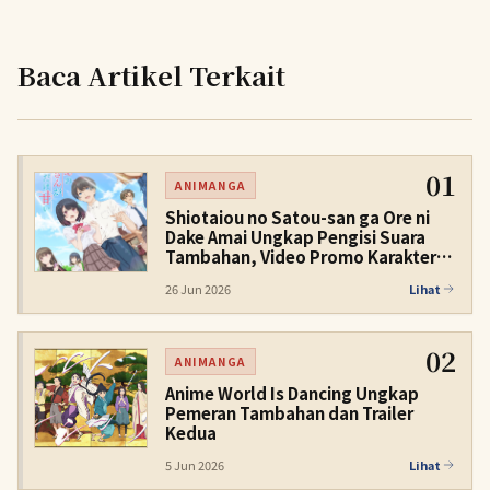
Baca Artikel Terkait
01
ANIMANGA
Shiotaiou no Satou-san ga Ore ni
Dake Amai Ungkap Pengisi Suara
Tambahan, Video Promo Karakter,
dan Tayang Perdana pada Musim
26 Jun 2026
Lihat
Gugur 2026
02
ANIMANGA
Anime World Is Dancing Ungkap
Pemeran Tambahan dan Trailer
Kedua
5 Jun 2026
Lihat