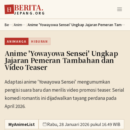
BERITA.
Lewati ke konten utama
日
JEPANG.ORG
Berita
/
Animanga
/
Anime 'Yowayowa Sensei' Ungkap Jajaran Pemeran Tambahan dan Video Teaser
ANIMANGA
HIBURAN
Anime 'Yowayowa Sensei' Ungkap
Jajaran Pemeran Tambahan dan
Video Teaser
Adaptasi anime 'Yowayowa Sensei' mengumumkan
pengisi suara baru dan merilis video promosi teaser. Serial
komedi romantis ini dijadwalkan tayang perdana pada
April 2026.
MyAnimeList
Rabu, 28 Januari 2026 pukul 16.49 WIB