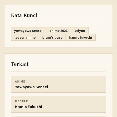
Kata Kunci
yowayowa sensei
anime 2026
seiyuu
teaser anime
brain's base
kamio fukuchi
Terkait
ANIME
Yowayowa Sensei
PEOPLE
Kamio Fukuchi